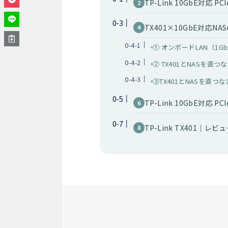
TP-Link 10GbE対応 
TX401×10GbE対応N
① オンボードLAN（1G
② TX401とNASを直つなぎ
③TX401とNASを直つな
TP-Link 10GbE対応
TP-Link TX401｜レ