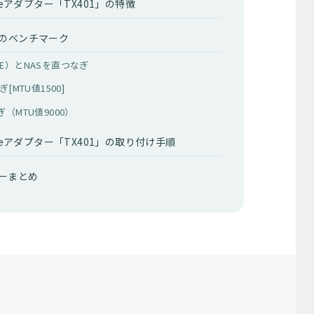
PCIeアダプター「TX401」の特徴
ASのベンチマーク
bE）とNASを直つなぎ
[MTU値1500]
ぎ（MTU値9000）
 PCIeアダプター「TX401」の取り付け手順
ビューまとめ