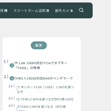
掃除機
スマートホーム活用法
屋外カメラ
目次
TP-Link 10GbE対応 PCIeアダプター
「TX401」の特徴
TX401×10GbE対応NASのベンチマーク
① オンボードLAN（1GbE）とNASを直つ
なぎ
② TX401とNASを直つなぎ[MTU値1500]
③TX401とNASを直つなぎ（MTU値