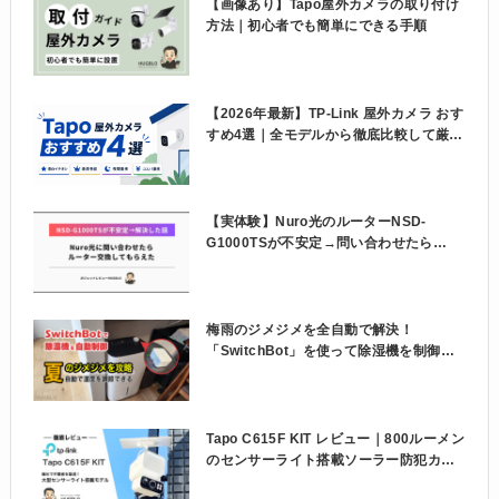
【画像あり】Tapo屋外カメラの取り付け
方法｜初心者でも簡単にできる手順
【2026年最新】TP-Link 屋外カメラ おす
すめ4選｜全モデルから徹底比較して厳
選！
【実体験】Nuro光のルーターNSD-
G1000TSが不安定→問い合わせたら
NSD-G1000Tに交換してもらえた話
梅雨のジメジメを全自動で解決！
「SwitchBot」を使って除湿機を制御し
よう
Tapo C615F KIT レビュー｜800ルーメン
のセンサーライト搭載ソーラー防犯カメ
ラを使ってみた