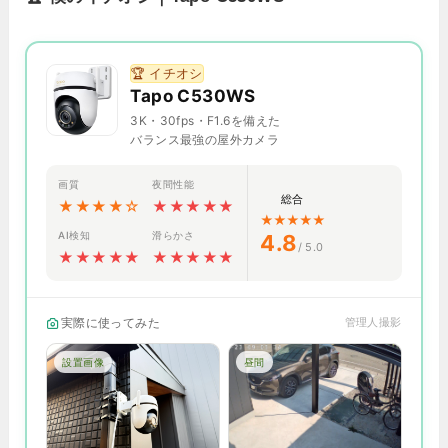
🏆 イチオシ
Tapo C530WS
3K・30fps・F1.6を備えた
バランス最強の屋外カメラ
画質
夜間性能
総合
★★★★☆
★★★★★
★★★★★
AI検知
滑らかさ
4.8
/ 5.0
★★★★★
★★★★★
実際に使ってみた
管理人撮影
設置画像
昼間