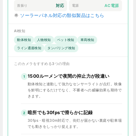
対応
AC電源
首振り
電源
ソーラーパネル対応の類似製品はこちら
AI検知
動体検知
人物検知
ペット検知
車両検知
ライン通過検知
タンパリング検知
このカメラをすすめる3つの理由
1500ルーメンで夜間の抑止力が段違い
1
動体検知と連動して強力なセンサーライトが点灯。映像
を鮮明にするだけでなく、不審者への威嚇効果も期待で
きます。
暗所でも30fpsで滑らかに記録
2
30fps・暗視30m対応で、街灯が届かない裏庭や駐車場
でも動きをしっかり捉えます。