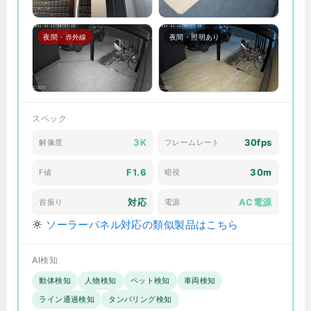
夜間・赤外線
夜間・照明あり
スペック
3K
30fps
解像度
フレームレート
F1.6
30m
F値
暗視
対応
AC電源
首振り
電源
ソーラーパネル対応の類似製品はこちら
AI検知
動体検知
人物検知
ペット検知
車両検知
ライン通過検知
タンパリング検知