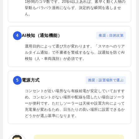
1秒間のコマ数です。20fps以上あれば、素早く動く人物の
挙動もパラパラ漫画にならず、決定的な瞬間を逃しませ
ん。
AI検知（通知機能）
4
推奨：目的次第
運用目的によって選び方が変わります。「スマホへのリア
ルタイム通知」で不審者を警戒するなら、誤通知を防ぐAI
検知（人・車両識別）が必須です。
電源方式
5
推奨：設置場所で選ぶ
コンセントが近い場所なら有線給電が安定していておすす
め。コンセントがない場所や配線を隠したい場合はソーラ
ーが便利です。ただしソーラーは天候や設置方向によって
充電量が変わるため、日当たりの良い場所に設置できるか
どうかが選ぶ基準になります。