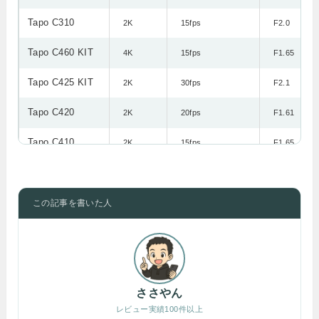
Tapo C310
2K
15fps
F2.0
Tapo C460 KIT
4K
15fps
F1.65
Tapo C425 KIT
2K
30fps
F2.1
Tapo C420
2K
20fps
F1.61
Tapo C410
2K
15fps
F1.65
Tapo C545D KIT
2K
15fps
F1.65
Tapo C630 KIT
この記事を書いた人
2K
15fps
F1.6
Tapo C615F KIT
2K
20fps
F1.65
Tapo C610 KIT
2K
15fps
F1.6
Tapo C560WS
ささやん
4K
25fps
F1.6
レビュー実績100件以上