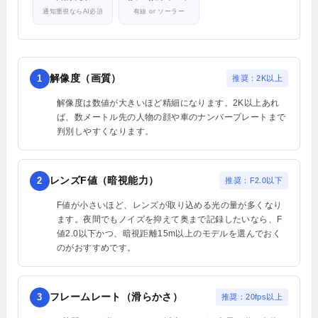
通知重視ならAI必須
有線 or ソーラー
解像度（画質）
1
推奨：2K以上
解像度は数値が大きいほど精細になります。2K以上あれ
ば、数メートル先の人物の顔や車のナンバープレートまで
判別しやすくなります。
レンズF値（暗視能力）
2
推奨：F2.0以下
F値が小さいほど、レンズが取り込める光の量が多くなり
ます。夜間でもノイズを抑えて奥まで記録したいなら、F
値2.0以下かつ、暗視距離15m以上のモデルを選んでおく
のがおすすめです。
フレームレート（滑らかさ）
3
推奨：20fps以上