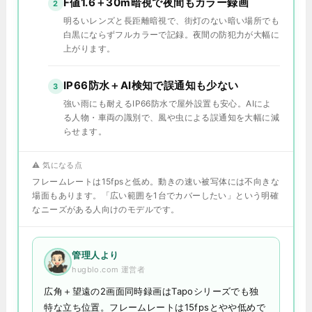
F値1.6＋30m暗視で夜間もカラー録画
2
明るいレンズと長距離暗視で、街灯のない暗い場所でも
白黒にならずフルカラーで記録。夜間の防犯力が大幅に
上がります。
IP66防水＋AI検知で誤通知も少ない
3
強い雨にも耐えるIP66防水で屋外設置も安心。AIによ
る人物・車両の識別で、風や虫による誤通知を大幅に減
らせます。
⚠️ 気になる点
フレームレートは15fpsと低め。動きの速い被写体には不向きな
場面もあります。「広い範囲を1台でカバーしたい」という明確
なニーズがある人向けのモデルです。
管理人より
hugblo.com 運営者
広角＋望遠の2画面同時録画はTapoシリーズでも独
特な立ち位置。フレームレートは15fpsとやや低めで