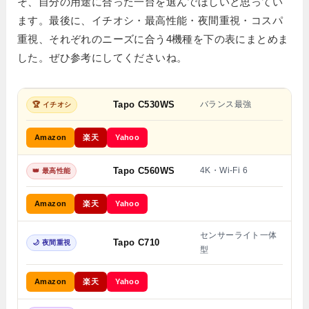
そ、自分の用途に合った一台を選んでほしいと思ってい
ます。最後に、イチオシ・最高性能・夜間重視・コスパ
重視、それぞれのニーズに合う4機種を下の表にまとめま
した。ぜひ参考にしてくださいね。
Tapo C530WS
バランス最強
🏆 イチオシ
Amazon
楽天
Yahoo
Tapo C560WS
4K・Wi-Fi 6
👑 最高性能
Amazon
楽天
Yahoo
センサーライト一体
Tapo C710
🌙 夜間重視
型
Amazon
楽天
Yahoo