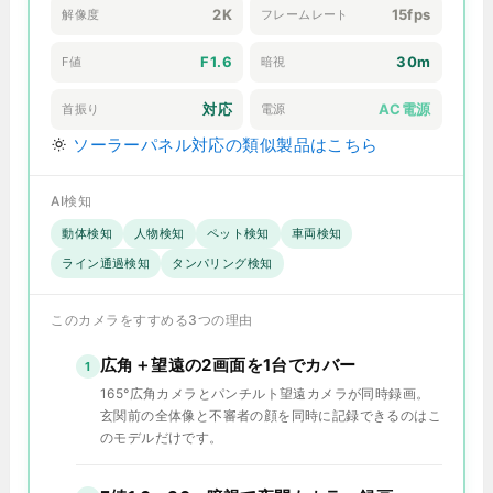
2K
15fps
解像度
フレームレート
F1.6
30m
F値
暗視
対応
AC電源
首振り
電源
ソーラーパネル対応の類似製品はこちら
AI検知
動体検知
人物検知
ペット検知
車両検知
ライン通過検知
タンパリング検知
このカメラをすすめる3つの理由
広角＋望遠の2画面を1台でカバー
1
165°広角カメラとパンチルト望遠カメラが同時録画。
玄関前の全体像と不審者の顔を同時に記録できるのはこ
のモデルだけです。