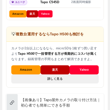
Tapo C545D
2画面同時撮影
💎 ユニーク
Amazon
楽天
Yahoo
💡
複数台運用するならTapo H500も検討を
カメラが2台以上になるなら、microSDを1枚ずつ買い足す
より
Tapo H500で一括管理する方が長期的にコスパが高く
なります。録画管理の手間もまとめて解消できますよ。
Amazon
楽天
Yahoo
詳しく見る
【画像あり】Tapo屋外カメラの取り付け方法｜
初心者でも簡単にできる手順