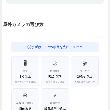
屋外カメラの選び方
まずは、この5項目を先にチェック
🖥️
🌙
🎬
画質
暗所性能
滑らかさ
2K 以上
F2.0 以下
20fps 以上
顔やナンバーを確認
夜でも明るく記録
人物の動きも滑らか
🎯
⚡
AI検知（通知）
電源方式
目的次第
設置場所で選ぶ