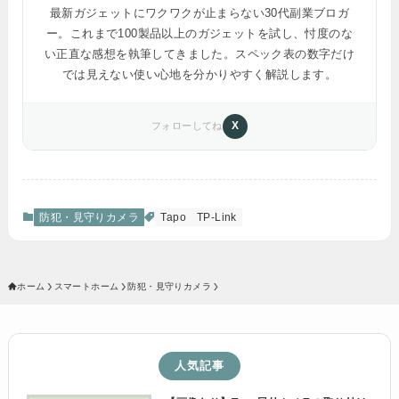
Tapo C246D
2K
15fps
F1.6
最新ガジェットにワクワクが止まらない30代副業ブロガ
ー。これまで100製品以上のガジェットを試し、忖度のな
Tapo C710
2K
30fps
F2.0
い正直な感想を執筆してきました。スペック表の数字だけ
では見えない使い心地を分かりやすく解説します。
X
フォローしてね
防犯・見守りカメラ
Tapo
TP-Link
ホーム
スマートホーム
防犯・見守りカメラ
人気記事