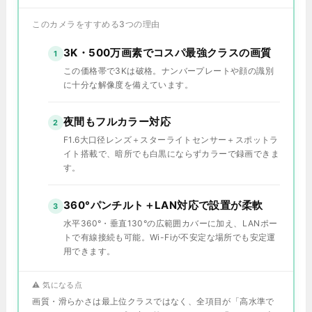
このカメラをすすめる3つの理由
3K・500万画素でコスパ最強クラスの画質
1
この価格帯で3Kは破格。ナンバープレートや顔の識別
に十分な解像度を備えています。
夜間もフルカラー対応
2
F1.6大口径レンズ＋スターライトセンサー＋スポットラ
イト搭載で、暗所でも白黒にならずカラーで録画できま
す。
360°パンチルト＋LAN対応で設置が柔軟
3
水平360°・垂直130°の広範囲カバーに加え、LANポー
トで有線接続も可能。Wi-Fiが不安定な場所でも安定運
用できます。
⚠️ 気になる点
画質・滑らかさは最上位クラスではなく、全項目が「高水準で