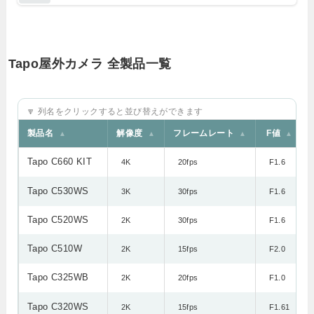
Tapo屋外カメラ 全製品一覧
🔽 列名をクリックすると並び替えができます
製品名
解像度
フレームレート
F値
▲
▲
▲
▲
Tapo C660 KIT
4K
20fps
F1.6
Tapo C530WS
3K
30fps
F1.6
Tapo C520WS
2K
30fps
F1.6
Tapo C510W
2K
15fps
F2.0
Tapo C325WB
2K
20fps
F1.0
Tapo C320WS
2K
15fps
F1.61