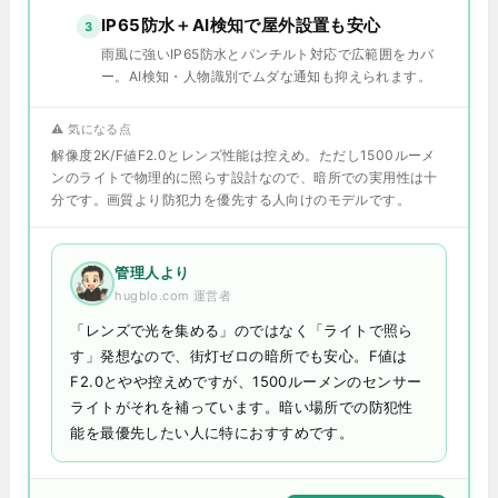
IP65防水＋AI検知で屋外設置も安心
3
雨風に強いIP65防水とパンチルト対応で広範囲をカバ
ー。AI検知・人物識別でムダな通知も抑えられます。
⚠️ 気になる点
解像度2K/F値F2.0とレンズ性能は控えめ。ただし1500ルーメ
ンのライトで物理的に照らす設計なので、暗所での実用性は十
分です。画質より防犯力を優先する人向けのモデルです。
管理人より
hugblo.com 運営者
「レンズで光を集める」のではなく「ライトで照ら
す」発想なので、街灯ゼロの暗所でも安心。F値は
F2.0とやや控えめですが、1500ルーメンのセンサー
ライトがそれを補っています。暗い場所での防犯性
能を最優先したい人に特におすすめです。