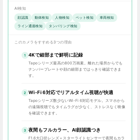
AI検知
顔認識
動体検知
人物検知
ペット検知
車両検知
ライン通過検知
タンパリング検知
このカメラをすすめる3つの理由
4Kで細部まで鮮明に記録
1
Tapoシリーズ最高の800万画素。離れた場所からでも
ナンバープレートや顔の細部まではっきり確認できま
す。
Wi-Fi 6対応でリアルタイム視聴が快適
2
Tapoシリーズ数少ないWi-Fi 6対応モデル。スマホから
の遠隔視聴でもタイムラグが少なく、ストレスなく映像
を確認できます。
夜間もフルカラー、AI顔認識つき
3
F1.6大口径レンズ＋スターライトセンサーで夜間もカラ