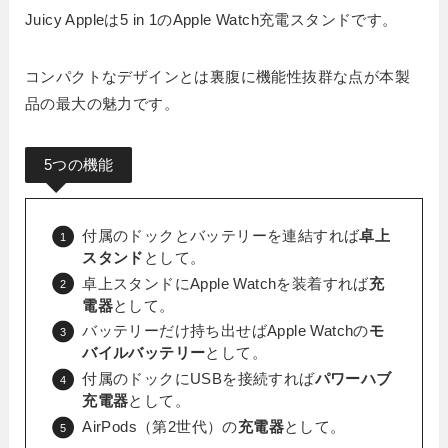
Juicy Appleは5 in 1のApple Watch充電スタンドです。
コンパクトなデザインとは裏腹に機能性抜群な点が本製
品の最大の魅力です。
5つの機能
付属のドックとバッテリーを連結すれば
卓上
スタンド
として。
卓上スタンドにApple Watchを装着すれば
充
電器
として。
バッテリーだけ持ち出せばApple Watchの
モ
バイルバッテリー
として。
付属のドックにUSBを接続すれば
パワーハブ
充電器
として。
AirPods（第2世代）の
充電器
として。