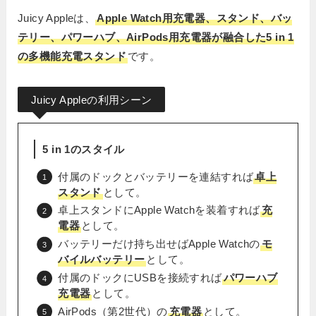
Juicy Appleは、
Apple Watch用充電器、スタンド、バッ
テリー、パワーハブ、AirPods用充電器が融合した5 in 1
の多機能充電スタンド
です。
Juicy Appleの利用シーン
5 in 1のスタイル
付属のドックとバッテリーを連結すれば
卓上
スタンド
として。
卓上スタンドにApple Watchを装着すれば
充
電器
として。
バッテリーだけ持ち出せばApple Watchの
モ
バイルバッテリー
として。
付属のドックにUSBを接続すれば
パワーハブ
充電器
として。
AirPods（第2世代）の
充電器
として。