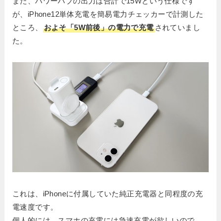
また、パワーハブの出力は合計で15Wという仕様です
が、iPhone12単体充電を簡易電力チェッカーで計測した
ところ、
およそ「5W前後」の電力で充電
されていまし
た。
これは、iPhoneに付属していた純正充電器と同程度の充
電速度です。
個人的には、スマホの充電には急速充電が欲しいので、