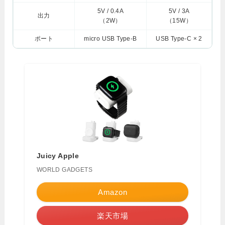
5V / 0.4A
5V / 3A
出力
（2W）
（15W）
ポート
micro USB Type-B
USB Type-C × 2
Juicy Apple
WORLD GADGETS
Amazon
楽天市場