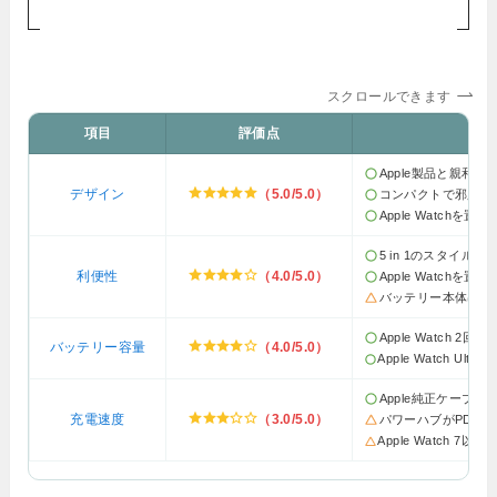
スクロールできます
項目
評価点
Apple製品と親和
デザイン
（5.0/5.0）
コンパクトで邪魔に
Apple Watchを
5 in 1のスタイル
利便性
（4.0/5.0）
Apple Watchを
バッテリー本体はMic
Apple Watch 2
バッテリー容量
（4.0/5.0）
Apple Watch Ult
Apple純正ケーブ
充電速度
（3.0/5.0）
パワーハブがPD急
Apple Watch 