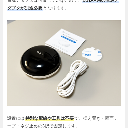
電源アダプタは付属していないので、
USB-A用の電源ア
ダプタが別途必要
となります。
設置には
特別な配線や工具は不要
で、据え置き・両面テ
ープ・ネジ止めの3択で固定します。