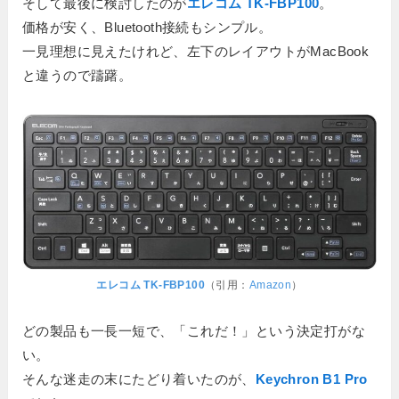
そして最後に検討したのが
エレコム TK-FBP100
。
価格が安く、Bluetooth接続もシンプル。
一見理想に見えたけれど、左下のレイアウトがMacBook
と違うので躊躇。
エレコム TK-FBP100
（引用：
Amazon
）
どの製品も一長一短で、「これだ！」という決定打がな
い。
そんな迷走の末にたどり着いたのが、
Keychron B1 Pro