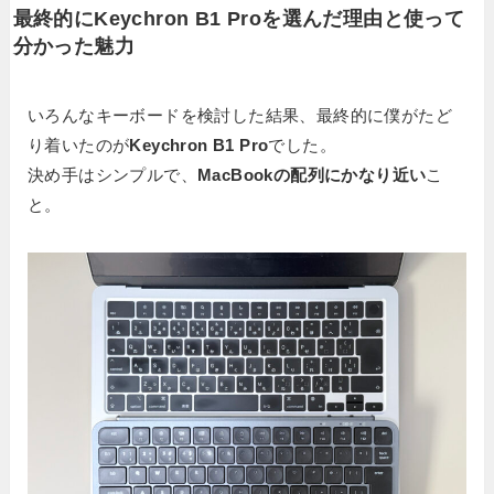
最終的にKeychron B1 Proを選んだ理由と使って
分かった魅力
いろんなキーボードを検討した結果、最終的に僕がたど
り着いたのが
Keychron B1 Pro
でした。
決め手はシンプルで、
MacBookの配列にかなり近い
こ
と。