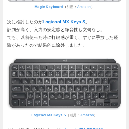
Magic Keyboard
（引用：
Amazon
）
次に検討したのが
Logicool MX Keys S
。
評判が高く、入力の安定感と静音性も文句なし。
でも、以前使った時に打鍵感が重く、すぐに手放した経
験があったので結果的に除外しました。
Logicool MX Keys S
（引用：
Amazon
）