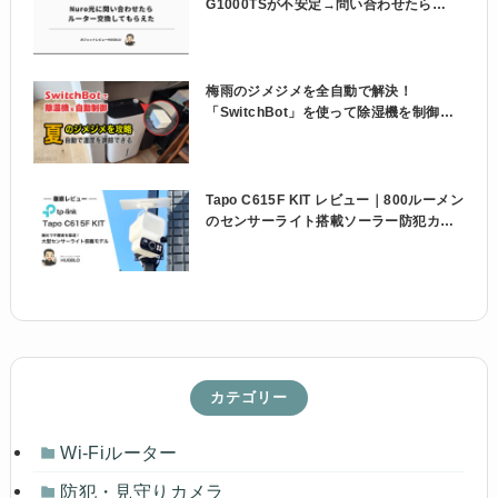
G1000TSが不安定→問い合わせたら
NSD-G1000Tに交換してもらえた話
梅雨のジメジメを全自動で解決！
「SwitchBot」を使って除湿機を制御し
よう
Tapo C615F KIT レビュー｜800ルーメン
のセンサーライト搭載ソーラー防犯カメ
ラを使ってみた
カテゴリー
Wi-Fiルーター
防犯・見守りカメラ