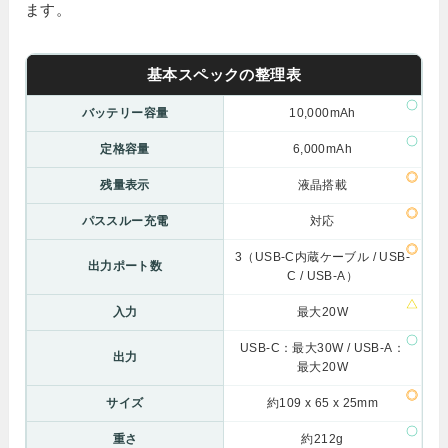
ます。
基本スペックの整理表
バッテリー容量
10,000mAh
定格容量
6,000mAh
残量表示
液晶搭載
パススルー充電
対応
3（USB-C内蔵ケーブル / USB-
出力ポート数
C / USB-A）
入力
最大20W
USB-C：最大30W / USB-A：
出力
最大20W
サイズ
約109 x 65 x 25mm
重さ
約212g